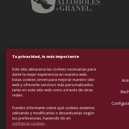
Tu privacidad, lo más importante
Este sitio almacena las cookies necesarias para
darte la mejor experiencia en nuestra web.
Estas cookies sirven para mejorar nuestro sitio
Ace
Fondo Europeo
web y ofrecerte servicios más personalizados,
tanto en este sitio web como a través de otras
VINOS & ALCOHO
Rech
redes.
mejorar la comp
Configura
con el objetivo
Puedes informarte sobre qué cookies estamos
contado con el
utilizando y modificarlas o desactivarlas según
tus preferencias, haciendo clic en
configurar cookies
.