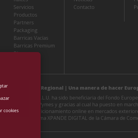
Servicios
Contacto
P
Productos
Partners
Packaging
Barricas Vacías
Barricas Premium
Blog
Contacto
ptar
 de Desarrollo Regional | Una manera de hacer Euro
LES M. VIDAL, S.L.U. ha sido beneficiaria del Fondo Europe
azar
etitividad de las Pymes y gracias al cual ha puesto en marc
r cookies
 de mejorar su posicionamiento online en mercados exterior
 apoyo del Programa XPANDE DIGITAL de la Cámara de Come