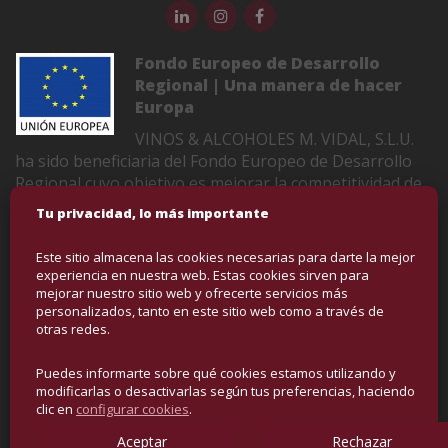
Fondo Europeo de Desarrollo
Regional | Una manera de hacer
Europa
VINOS & ALCOHOLES M. VIDAL, S.L.U.
ha sido beneficiaria del Fondo Europeo de Desarrollo
Regional cuyo objetivo es mejorar la competitividad de
las Pymes y gracias al cual ha puesto en marcha un
Tu privacidad, lo más importante
Plan de Marketing Digital Internacional con el objetivo
de mejorar su posicionamiento online en mercados
Este sitio almacena las cookies necesarias para darte la mejor
exteriores durante el año 2022-2023. Para ello ha
experiencia en nuestra web. Estas cookies sirven para
contado con el apoyo del Programa XPANDE DIGITAL
mejorar nuestro sitio web y ofrecerte servicios más
personalizados, tanto en este sitio web como a través de
de la Cámara de Comercio de Castellón
otras redes.
Puedes informarte sobre qué cookies estamos utilizando y
COPYRIGHT © VINOS Y ALCOHOLES | DERECHOS
modificarlas o desactivarlas según tus preferencias, haciendo
RESERVADOS
clic en
configurar cookies
.
Aceptar
Rechazar