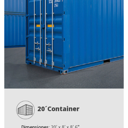
20´Container
Dimensiones:
20′ x 8′ x 8′.6”