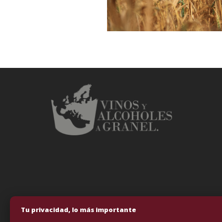
Tu privacidad, lo más importante