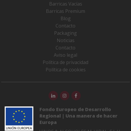
Barricas Vacías
Barricas Premium
Blog
Contacto
Packaging
Noticias
Contacto
Aviso legal
Política de privacidad
Política de cookies
Fondo Europeo de Desarrollo
Regional | Una manera de hacer
Europa