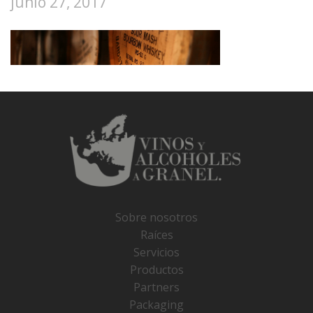
junio 27, 2017
Sobre nosotros
Raíces
Servicios
Productos
Partners
Packaging