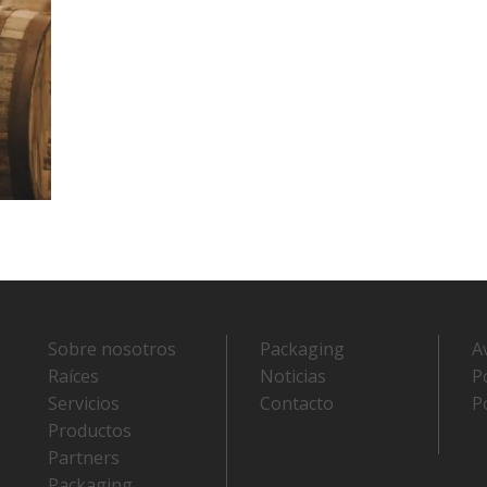
Sobre nosotros
Packaging
A
Raíces
Noticias
P
Servicios
Contacto
P
Productos
Partners
Packaging