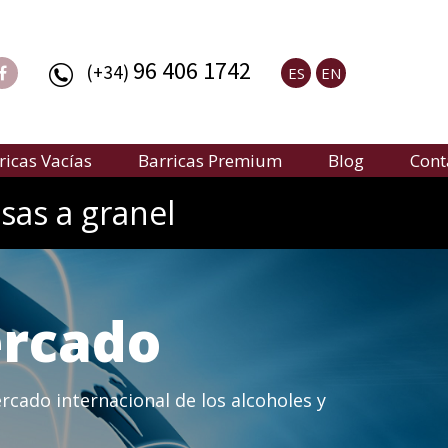
96 406 1742
(+34)
ES
EN
ricas Vacías
Barricas Premium
Blog
Cont
sas a granel
ercado
rcado internacional de los alcoholes y