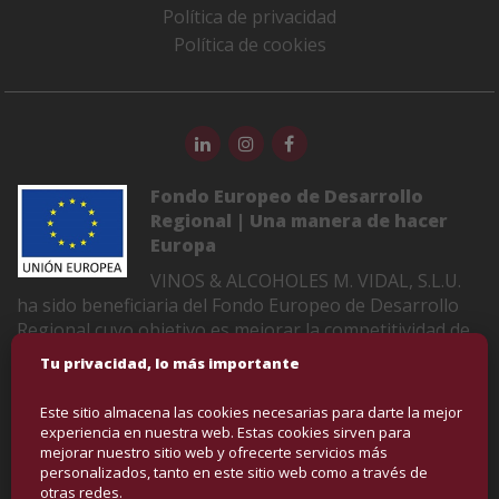
Política de privacidad
Política de cookies
Fondo Europeo de Desarrollo
Regional | Una manera de hacer
Europa
VINOS & ALCOHOLES M. VIDAL, S.L.U.
ha sido beneficiaria del Fondo Europeo de Desarrollo
Regional cuyo objetivo es mejorar la competitividad de
las Pymes y gracias al cual ha puesto en marcha un
Tu privacidad, lo más importante
Plan de Marketing Digital Internacional con el objetivo
de mejorar su posicionamiento online en mercados
Este sitio almacena las cookies necesarias para darte la mejor
exteriores durante el año 2022-2023. Para ello ha
experiencia en nuestra web. Estas cookies sirven para
contado con el apoyo del Programa XPANDE DIGITAL
mejorar nuestro sitio web y ofrecerte servicios más
personalizados, tanto en este sitio web como a través de
de la Cámara de Comercio de Castellón
otras redes.