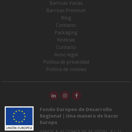
Barricas Vacías
Barricas Premium
Blog
Contacto
Packaging
Noticias
Contacto
Aviso legal
Política de privacidad
Política de cookies
Fondo Europeo de Desarrollo
Regional | Una manera de hacer
Europa
VINOS & ALCOHOLES M. VIDAL, S.L.U.