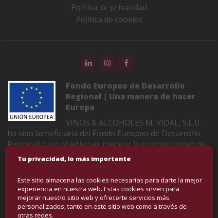
Política de privacidad
Política de cookies
Fondo Europeo de Desarrollo
Regional | Una manera de hacer
Europa
VINOS & ALCOHOLES M. VIDAL, S.L.U.
ha sido beneficiaria del Fondo Europeo de Desarrollo
Regional cuyo objetivo es mejorar la competitividad de
las Pymes y gracias al cual ha puesto en marcha un
Tu privacidad, lo más importante
Plan de Marketing Digital Internacional con el objetivo
de mejorar su posicionamiento online en mercados
Este sitio almacena las cookies necesarias para darte la mejor
exteriores durante el año 2022-2023. Para ello ha
experiencia en nuestra web. Estas cookies sirven para
contado con el apoyo del Programa XPANDE DIGITAL
mejorar nuestro sitio web y ofrecerte servicios más
personalizados, tanto en este sitio web como a través de
de la Cámara de Comercio de Castellón
otras redes.