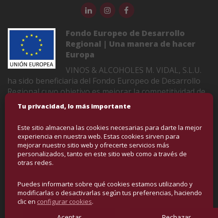
Fondo Europeo de Desarrollo
Regional | Una manera de hacer
Europa
VINOS & ALCOHOLES M. VIDAL, S.L.U.
ha sido beneficiaria del Fondo Europeo de Desarrollo
Regional cuyo objetivo es mejorar la competitividad de
las Pymes y gracias al cual ha puesto en marcha un
Tu privacidad, lo más importante
Plan de Marketing Digital Internacional con el objetivo
de mejorar su posicionamiento online en mercados
Este sitio almacena las cookies necesarias para darte la mejor
exteriores durante el año 2022-2023. Para ello ha
experiencia en nuestra web. Estas cookies sirven para
contado con el apoyo del Programa XPANDE DIGITAL
mejorar nuestro sitio web y ofrecerte servicios más
personalizados, tanto en este sitio web como a través de
de la Cámara de Comercio de Castellón
otras redes.
Puedes informarte sobre qué cookies estamos utilizando y
COPYRIGHT © VINOS Y ALCOHOLES | DERECHOS
modificarlas o desactivarlas según tus preferencias, haciendo
RESERVADOS
clic en
configurar cookies
.
Aceptar
Rechazar