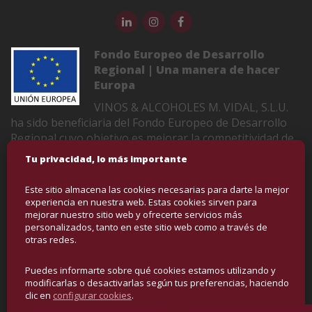
Fondo Europeo de Desarrollo
Regional | Una manera de hacer
Europa
VINOS & ALCOHOLES M. VIDAL, S.L.U.
ha sido beneficiaria del Fondo Europeo de Desarrollo
Regional cuyo objetivo es mejorar la competitividad de
las Pymes y gracias al cual ha puesto en marcha un
Tu privacidad, lo más importante
Plan de Marketing Digital Internacional con el objetivo
de mejorar su posicionamiento online en mercados
Este sitio almacena las cookies necesarias para darte la mejor
exteriores durante el año 2022-2023. Para ello ha
experiencia en nuestra web. Estas cookies sirven para
contado con el apoyo del Programa XPANDE DIGITAL
mejorar nuestro sitio web y ofrecerte servicios más
personalizados, tanto en este sitio web como a través de
de la Cámara de Comercio de Castellón
otras redes.
Puedes informarte sobre qué cookies estamos utilizando y
COPYRIGHT © VINOS Y ALCOHOLES | DERECHOS
modificarlas o desactivarlas según tus preferencias, haciendo
RESERVADOS
clic en
configurar cookies
.