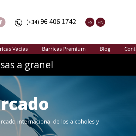
96 406 1742
(+34)
ES
EN
ricas Vacías
Barricas Premium
Blog
Cont
sas a granel
ercado
rcado internacional de los alcoholes y