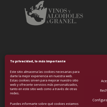
Tu privacidad, lo más importante
Este sitio almacena las cookies necesarias para
darte la mejor experiencia en nuestra web.
Estas cookies sirven para mejorar nuestro sitio
Ace
Fondo Europeo
web y ofrecerte servicios más personalizados,
tanto en este sitio web como a través de otras
VINOS & ALCOHO
Rech
redes.
mejorar la comp
Configura
con el objetivo
Puedes informarte sobre qué cookies estamos
contado con el