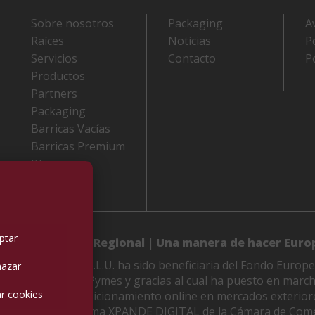
Sobre nosotros
Packaging
A
Raíces
Noticias
P
Servicios
Contacto
P
Productos
Partners
Packaging
Barricas Vacías
Barricas Premium
Blog
Contacto
ptar
 de Desarrollo Regional | Una manera de hacer Euro
LES M. VIDAL, S.L.U. ha sido beneficiaria del Fondo Europe
azar
etitividad de las Pymes y gracias al cual ha puesto en marc
r cookies
 de mejorar su posicionamiento online en mercados exterior
 apoyo del Programa XPANDE DIGITAL de la Cámara de Come