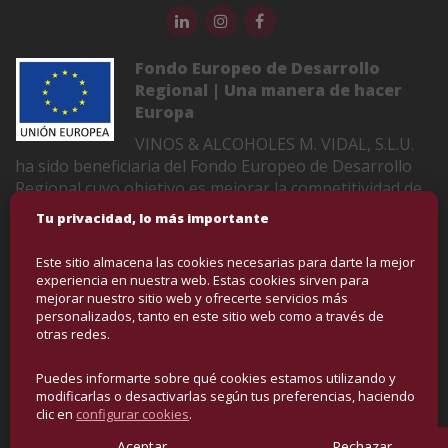
Fondo Europeo de Desarrollo
Regional | Una manera de hacer
Europa
VINOS & ALCOHOLES M. VIDAL, S.L.U.
ha sido beneficiaria del Fondo Europeo de Desarrollo
Regional cuyo objetivo es mejorar la competitividad de
las Pymes y gracias al cual ha puesto en marcha un
Tu privacidad, lo más importante
Plan de Marketing Digital Internacional con el objetivo
de mejorar su posicionamiento online en mercados
Este sitio almacena las cookies necesarias para darte la mejor
exteriores durante el año 2022-2023. Para ello ha
experiencia en nuestra web. Estas cookies sirven para
contado con el apoyo del Programa XPANDE DIGITAL
mejorar nuestro sitio web y ofrecerte servicios más
personalizados, tanto en este sitio web como a través de
de la Cámara de Comercio de Castellón
otras redes.
Puedes informarte sobre qué cookies estamos utilizando y
COPYRIGHT © VINOS Y ALCOHOLES | DERECHOS
modificarlas o desactivarlas según tus preferencias, haciendo
RESERVADOS
clic en
configurar cookies
.
Aceptar
Rechazar