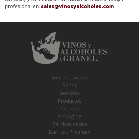
profesional en:
sales@vinosyalcoholes.com
Sobre nosotros
Raíces
Servicios
Productos
Partners
Packaging
Barricas Vacías
Barricas Premium