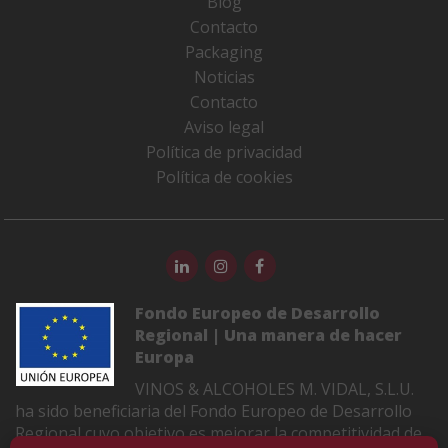
Blog
Contacto
Packaging
Noticias
Contacto
Aviso legal
Política de privacidad
Política de cookies
Fondo Europeo de Desarrollo
Regional | Una manera de hacer
Europa
VINOS & ALCOHOLES M. VIDAL, S.L.U.
ha sido beneficiaria del Fondo Europeo de Desarrollo
Regional cuyo objetivo es mejorar la competitividad de